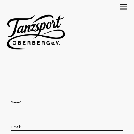
Name
*
E-Mail
*