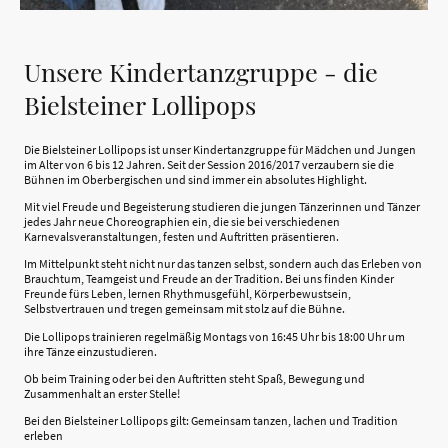
Unsere Kindertanzgruppe - die
Bielsteiner Lollipops
Die Bielsteiner Lollipops ist unser Kindertanzgruppe für Mädchen und Jungen
im Alter von 6 bis 12 Jahren. Seit der Session 2016/2017 verzaubern sie die
Bühnen im Oberbergischen und sind immer ein absolutes Highlight.
Mit viel Freude und Begeisterung studieren die jungen Tänzerinnen und Tänzer
jedes Jahr neue Choreographien ein, die sie bei verschiedenen
Karnevalsveranstaltungen, festen und Auftritten präsentieren.
Im Mittelpunkt steht nicht nur das tanzen selbst, sondern auch das Erleben von
Brauchtum, Teamgeist und Freude an der Tradition. Bei uns finden Kinder
Freunde fürs Leben, lernen Rhythmusgefühl, Körperbewustsein,
Selbstvertrauen und tregen gemeinsam mit stolz auf die Bühne.
Die Lollipops trainieren regelmäßig Montags von 16:45 Uhr bis 18:00 Uhr um
ihre Tänze einzustudieren.
Ob beim Training oder bei den Auftritten steht Spaß, Bewegung und
Zusammenhalt an erster Stelle!
Bei den Bielsteiner Lollipops gilt: Gemeinsam tanzen, lachen und Tradition
erleben